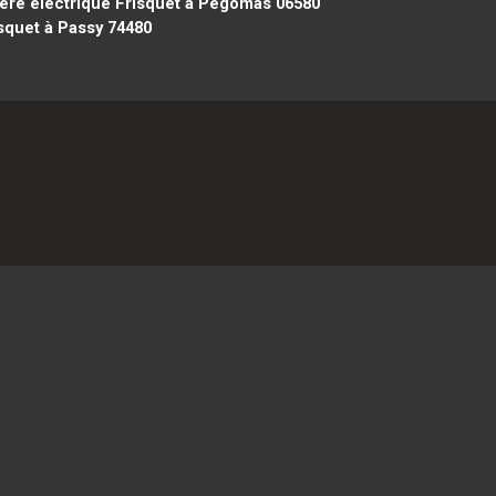
re électrique Frisquet à Pégomas 06580
squet à Passy 74480