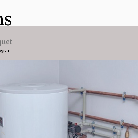
ns
quet
région
nce