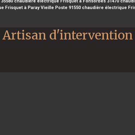
 35580
chaudière électrique Frisquet à Fonsorbes 31470
chaudiè
e Frisquet à Paray Vieille Poste 91550
chaudière électrique Fri
Artisan d'intervention