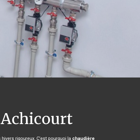
Achicourt
 hivers rigoureux. C'est pourquoi la
chaudière