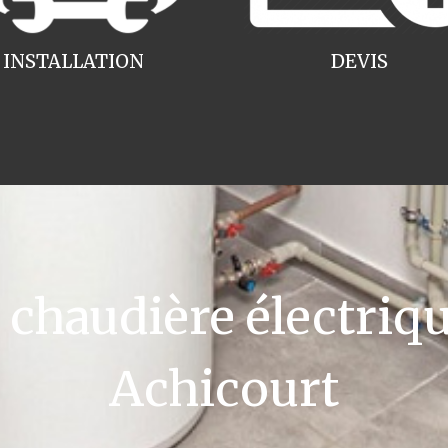
INSTALLATION
DEVIS
haudière électriqu
Achicourt