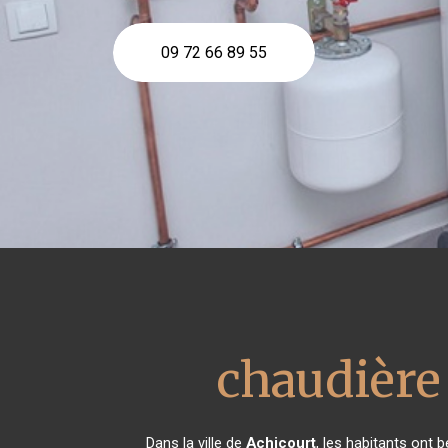
09 72 66 89 55
chaudière 
Dans la ville de
Achicourt
, les habitants ont 