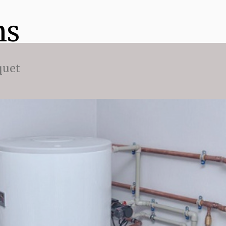
ns
quet