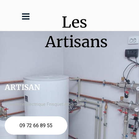
Les 
Artisans
ARTISAN
chaudière électrique Frisquet Albertville
09 72 66 89 55