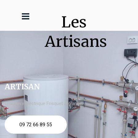
Les 
Artisans
ARTISAN
chaudière électrique Frisquet Algrange
09 72 66 89 55