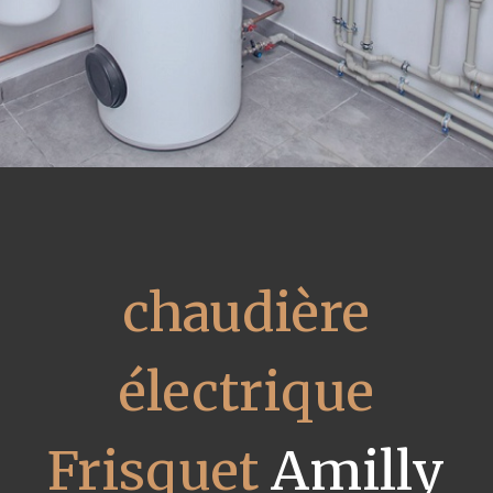
chaudière
électrique
Frisquet
Amilly