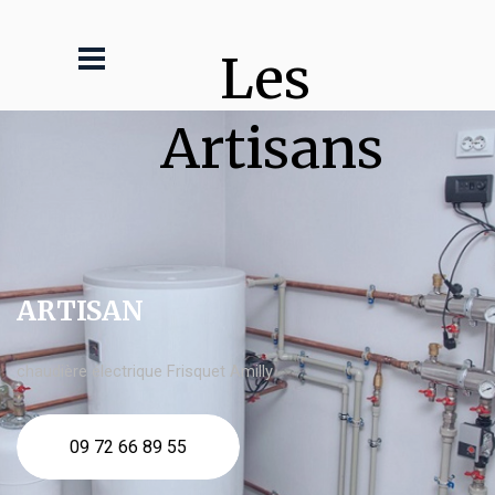
Les 
Artisans
ARTISAN
chaudière électrique Frisquet Amilly
09 72 66 89 55