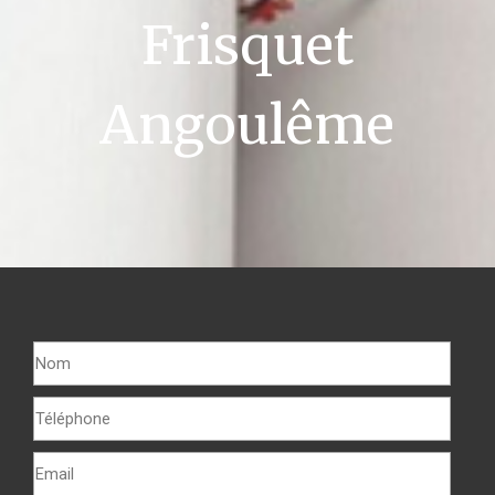
Frisquet
Angoulême