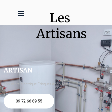
Les 
Artisans
ARTISAN
chaudière électrique Frisquet Angoulême
09 72 66 89 55