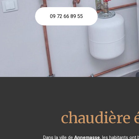
09 72 66 89 55
chaudière 
Dans la ville de
Annemasse
, les habitants ont