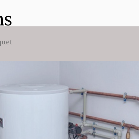
ns
quet