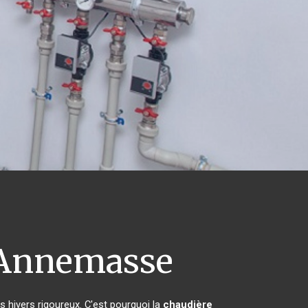
Annemasse
s hivers rigoureux. C'est pourquoi la
chaudière