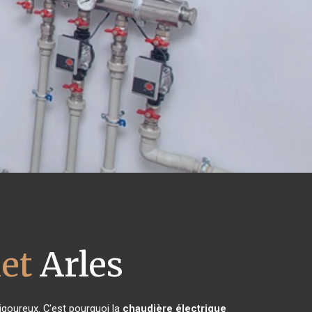
et
Arles
rigoureux. C'est pourquoi la
chaudière électrique