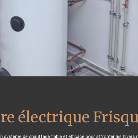
re électrique Frisqu
un système de chauffage fiable et efficace pour affronter les hivers 