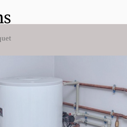
ns
quet