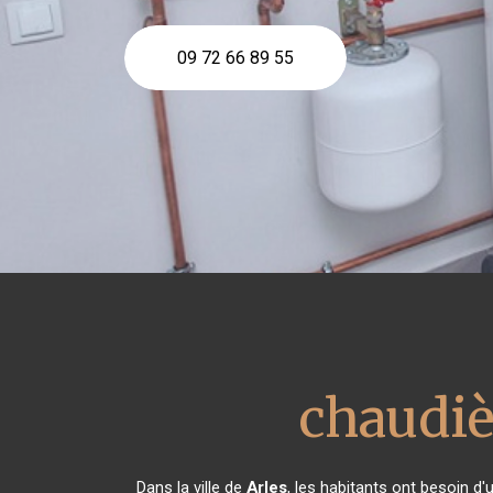
09 72 66 89 55
chaudiè
Dans la ville de
Arles
, les habitants ont besoin d'