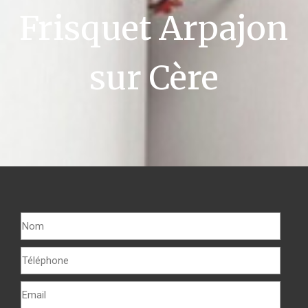
Frisquet Arpajon
sur Cère