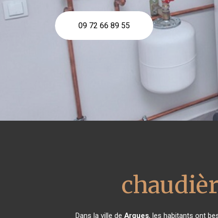
09 72 66 89 55
chaudièr
Dans la ville de
Arques
, les habitants ont be