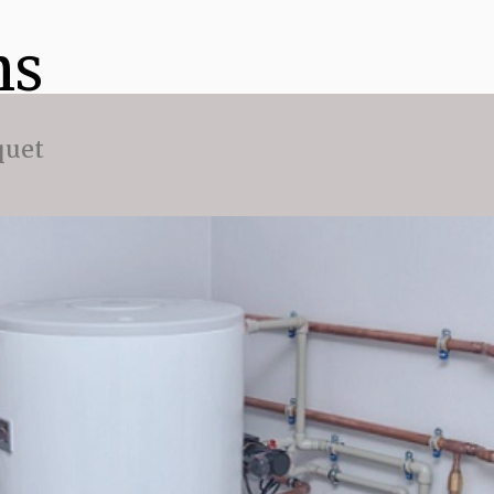
ns
quet