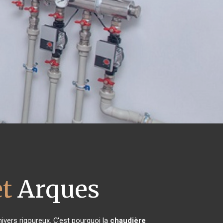
et
Arques
hivers rigoureux. C'est pourquoi la
chaudière