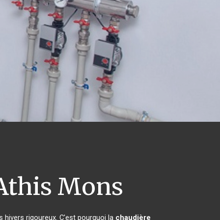
this Mons
s hivers rigoureux. C'est pourquoi la
chaudière