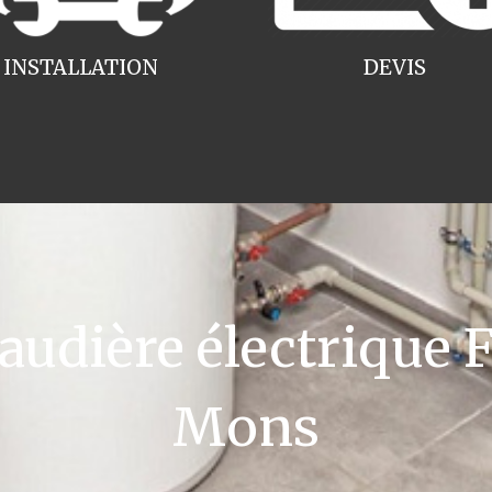
INSTALLATION
DEVIS
dière électrique F
Mons