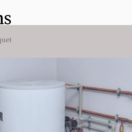
ns
quet