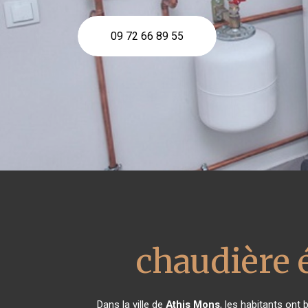
09 72 66 89 55
chaudière 
Dans la ville de
Athis Mons
, les habitants ont