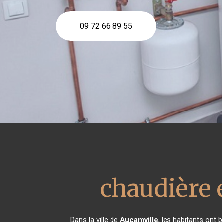
09 72 66 89 55
chaudière 
Dans la ville de
Aucamville
, les habitants ont 