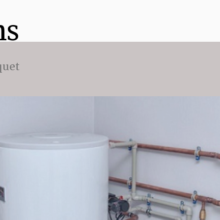
ns
quet