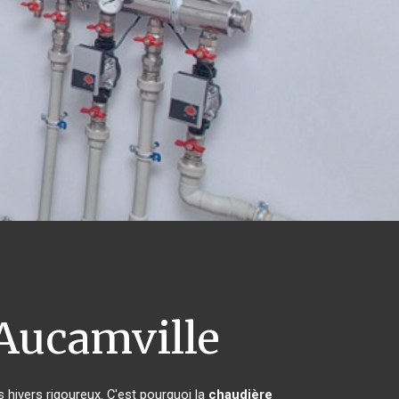
Aucamville
s hivers rigoureux. C'est pourquoi la
chaudière