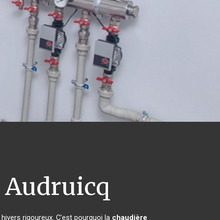
Audruicq
 hivers rigoureux. C'est pourquoi la
chaudière