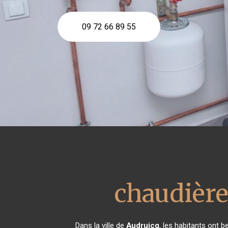
09 72 66 89 55
chaudière
Dans la ville de
Audruicq
, les habitants ont 