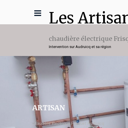
Les Artisa
chaudière électrique Fris
Intervention sur Audruicq et sa région
ARTISAN
chaudière électrique Frisquet Audruicq