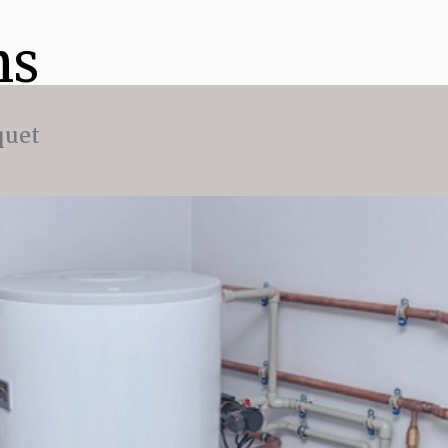
ns
quet