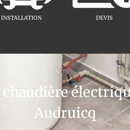
INSTALLATION
DEVIS
haudière électriqu
Audruicq