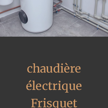
chaudière
électrique
Frisquet