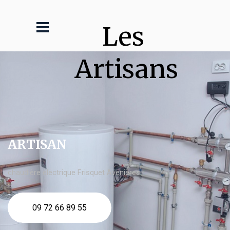
Les 
Artisans
ARTISAN
chaudière électrique Frisquet Avenières
09 72 66 89 55