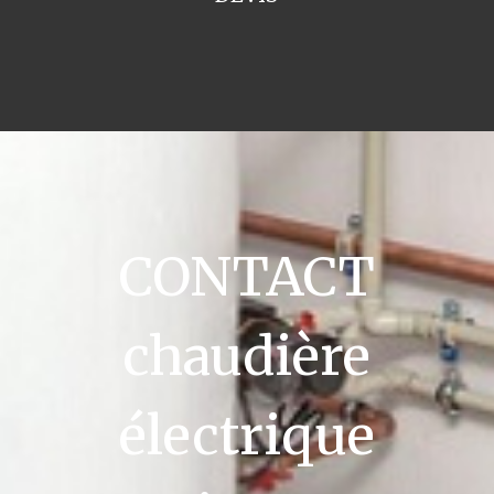
CONTACT
chaudière
électrique