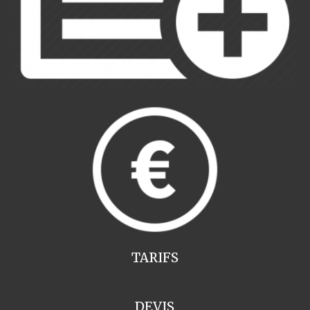
TARIFS
DEVIS