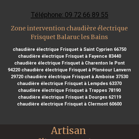
Téléphone: 09 72 66 89 55
Zone intervention chaudière électrique
Frisquet Balaruc les Bains
chaudière électrique Frisquet à Saint Cyprien 66750
chaudière électrique Frisquet à Fayence 83440
chaudière électrique Frisquet à Charenton le Pont
94220
chaudière électrique Frisquet à Plonéour Lanvern
29720
chaudière électrique Frisquet à Amboise 37530
chaudière électrique Frisquet à Lempdes 63370
chaudière électrique Frisquet à Trappes 78190
chaudière électrique Frisquet à Dourges 62119
chaudière électrique Frisquet à Clermont 60600
Artisan 