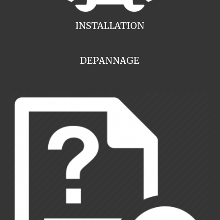
INSTALLATION
DEPANNAGE