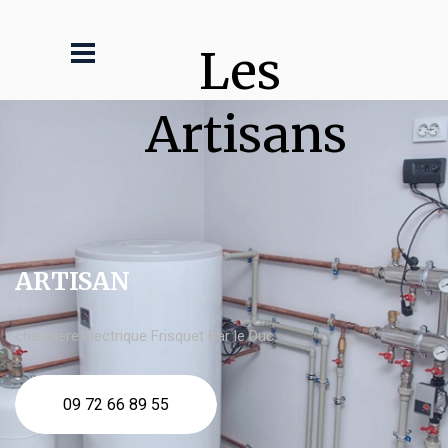
Les 
Artisans
ARTISAN
chaudière électrique Frisquet Bar le Duc
09 72 66 89 55