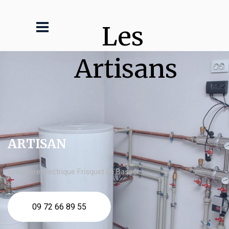
Les 
Artisans
ARTISAN
chaudière électrique Frisquet La Bassée
09 72 66 89 55