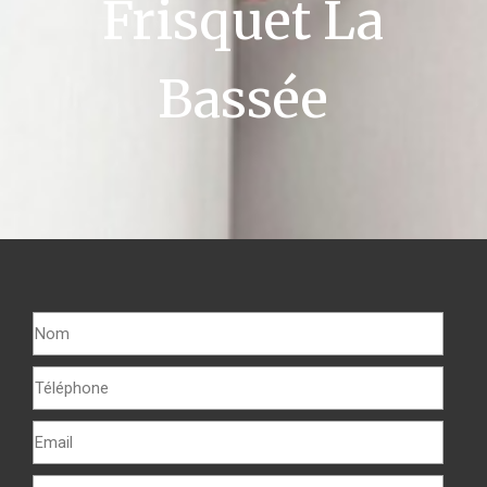
Frisquet La
Bassée