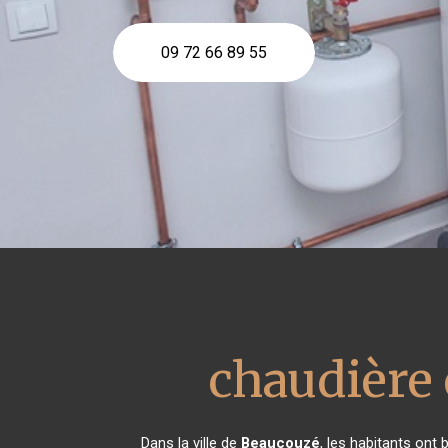
09 72 66 89 55
chaudière 
Dans la ville de
Beaucouzé
, les habitants ont