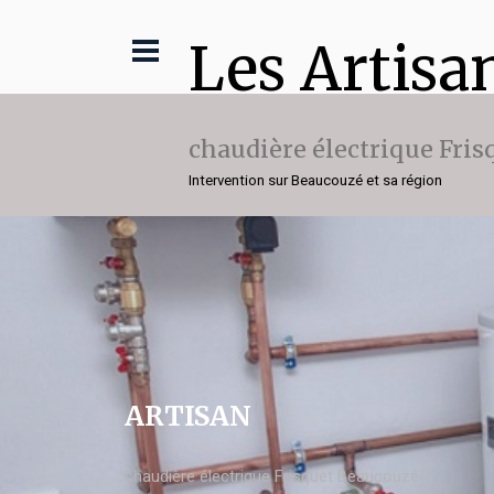
Les Artisa
chaudière électrique Fris
Intervention sur Beaucouzé et sa région
ARTISAN
chaudière électrique Frisquet Beaucouzé