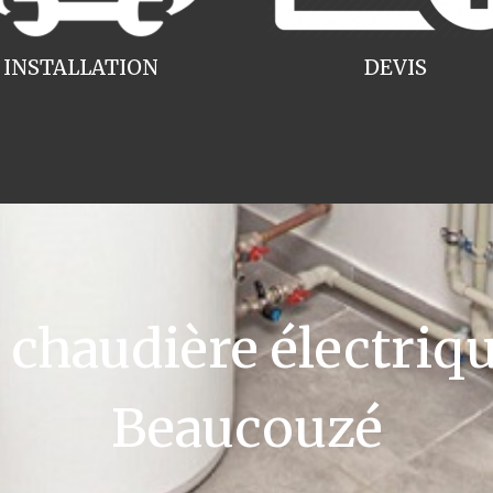
INSTALLATION
DEVIS
haudière électriqu
Beaucouzé