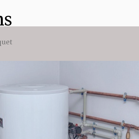
ns
quet