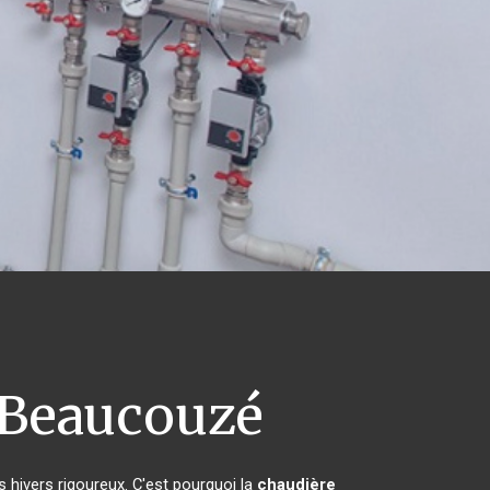
Beaucouzé
s hivers rigoureux. C'est pourquoi la
chaudière