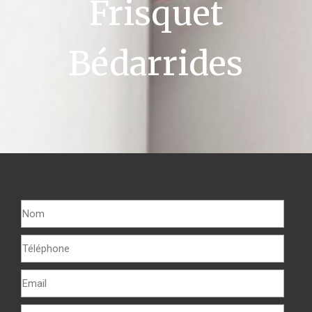
Frisquet
Bédarrides