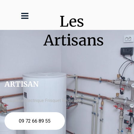
Les 
Artisans
ARTISAN
chaudière électrique Frisquet Bédarrides
09 72 66 89 55