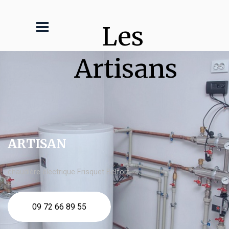
Les 
Artisans
ARTISAN
chaudière électrique Frisquet Belfort
09 72 66 89 55