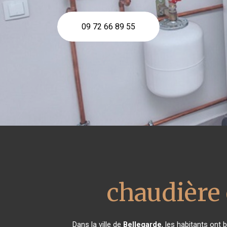
09 72 66 89 55
chaudière 
Dans la ville de
Bellegarde
, les habitants ont 