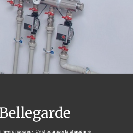
Bellegarde
s hivers rigoureux. C'est pourquoi la
chaudière