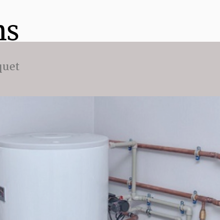
ns
quet