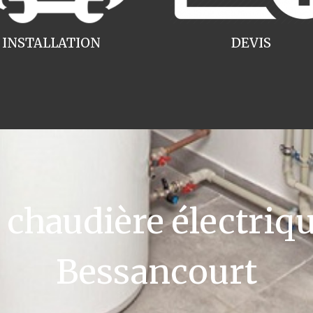
INSTALLATION
DEVIS
haudière électriqu
Bessancourt