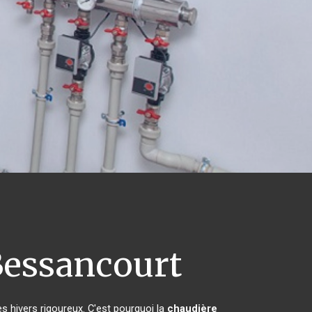
essancourt
es hivers rigoureux. C'est pourquoi la
chaudière