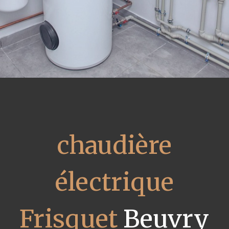
chaudière
électrique
Frisquet
Beuvry