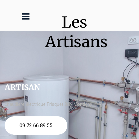
Les 
Artisans
ARTISAN
chaudière électrique Frisquet Billy Montigny
09 72 66 89 55