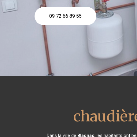
09 72 66 89 55
chaudière
Dans la ville de
Blagnac
, les habitants ont b