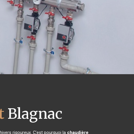
t
Blagnac
hivers rigoureux. C'est pourquoi la
chaudière