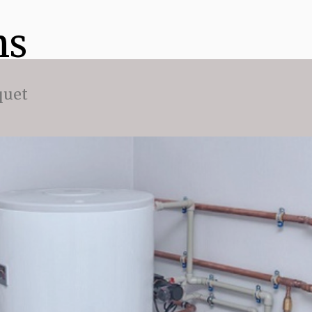
ns
quet