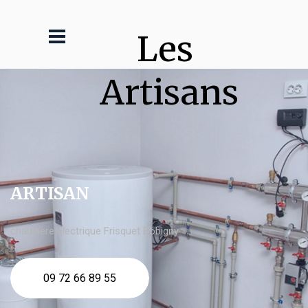
Les 
Artisans
ARTISAN
chaudière électrique Frisquet Bobigny
09 72 66 89 55