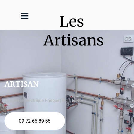
Les 
Artisans
ARTISAN
chaudière électrique Frisquet Bois le Roi
09 72 66 89 55