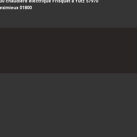
30
chaudière électrique Frisquet à Yutz 57970
eximieux 01800