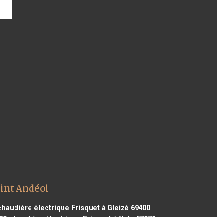
aint Andéol
haudière électrique Frisquet à Gleizé 69400