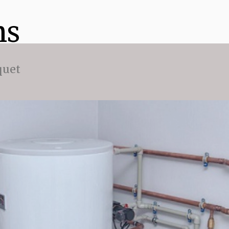
ns
quet
n