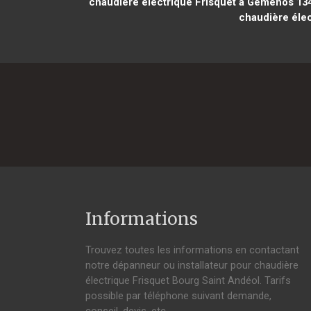
chaudière électrique Frisquet à Gémenos 13
chaudière élec
Informations
Trouvez toutes les informations en contactant
notre dépanneur ou installateur pour chaudière
électrique Frisquet Bourg Saint Andéol. Tarifs
possible par téléphone suivant demande,
conseil, devis, etc.