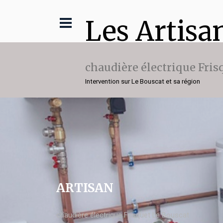
Les Artisa
chaudière électrique Fris
Intervention sur Le Bouscat et sa région
ARTISAN
chaudière électrique Frisquet Le Bouscat