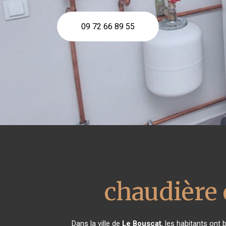
09 72 66 89 55
chaudière 
Dans la ville de
Le Bouscat
, les habitants ont