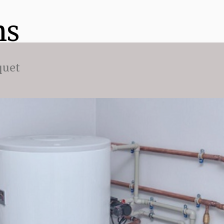
ns
quet