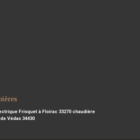
bières
ctrique Frisquet à Floirac 33270
chaudière
n de Védas 34430