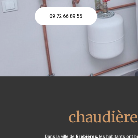
09 72 66 89 55
chaudière
Dans la ville de
Brebières
, les habitants ont 