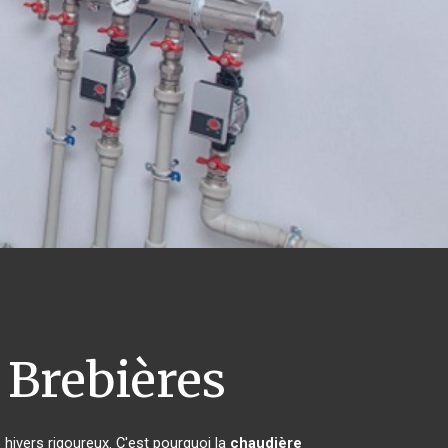
Brebières
 hivers rigoureux. C'est pourquoi la
chaudière