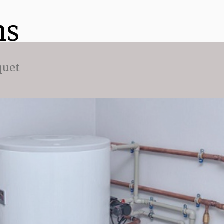
ns
quet