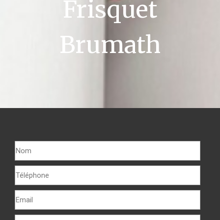
Frisquet
Brumath