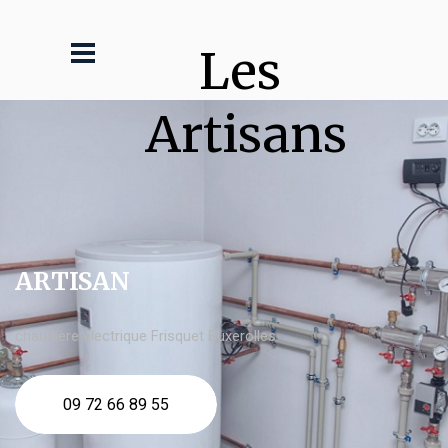
Les 
Artisans
ARTISAN
chaudière électrique Frisquet Buxerolles
09 72 66 89 55