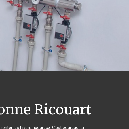
onne Ricouart
ronter les hivers rigoureux. C'est pourquoi la