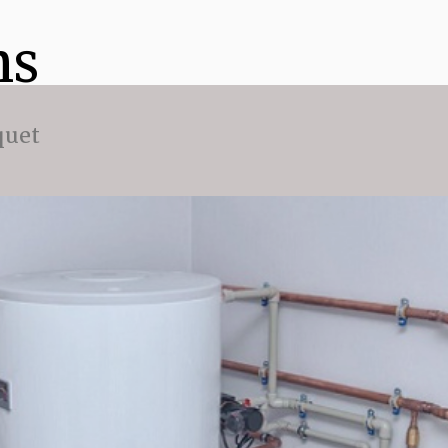
ns
quet