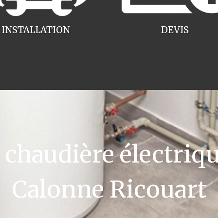
INSTALLATION
DEVIS
haudière électriqu
Calonne Ricouart