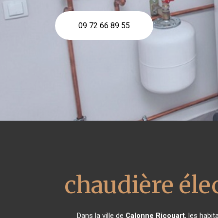
09 72 66 89 55
chaudière éle
Dans la ville de
Calonne Ricouart
, les habi