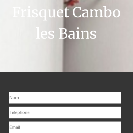
Frisquet Cambo
les Bains