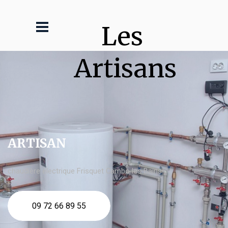
Les 
Artisans
ARTISAN
chaudière électrique Frisquet Cambo les Bains
09 72 66 89 55