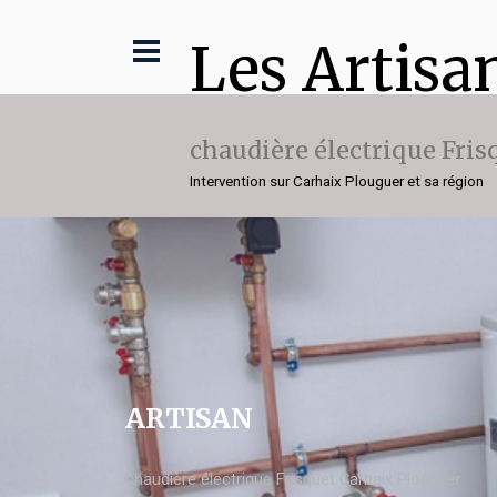
Les Artisa
chaudière électrique Fris
Intervention sur Carhaix Plouguer et sa région
ARTISAN
chaudière électrique Frisquet Carhaix Plouguer