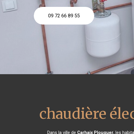
09 72 66 89 55
chaudière éle
Dans la ville de
Carhaix Plouguer
, les habi