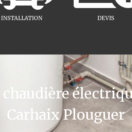
INSTALLATION
DEVIS
haudière électriqu
Carhaix Plouguer