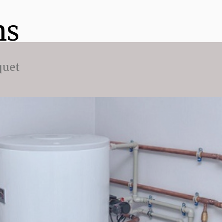
ns
quet