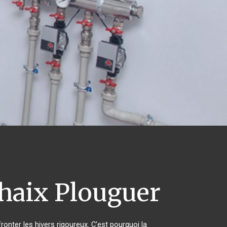
haix Plouguer
ronter les hivers rigoureux. C'est pourquoi la