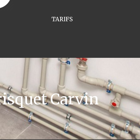
TARIFS
isquet Carvin