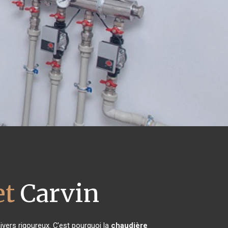
et
Carvin
ivers rigoureux. C'est pourquoi la
chaudière