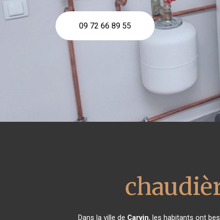
09 72 66 89 55
chaudièr
Dans la ville de
Carvin
, les habitants ont be