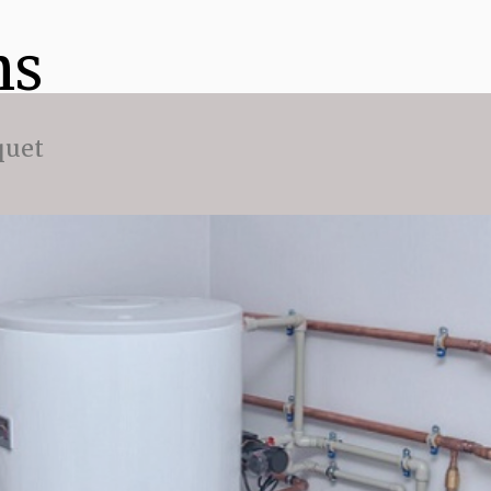
ns
quet