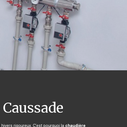
Caussade
 hivers rigoureux. C'est pourquoi la
chaudière