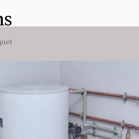
ns
quet