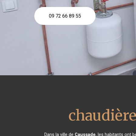
09 72 66 89 55
chaudière
Dans la ville de
Caussade
, les habitants ont 