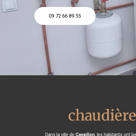
09 72 66 89 55
chaudière
Dans la ville de
Cavaillon
, les habitants ont b