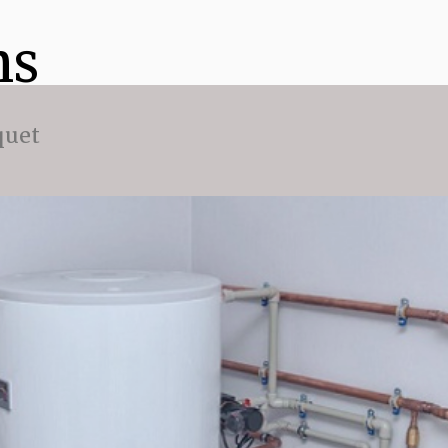
ns
quet