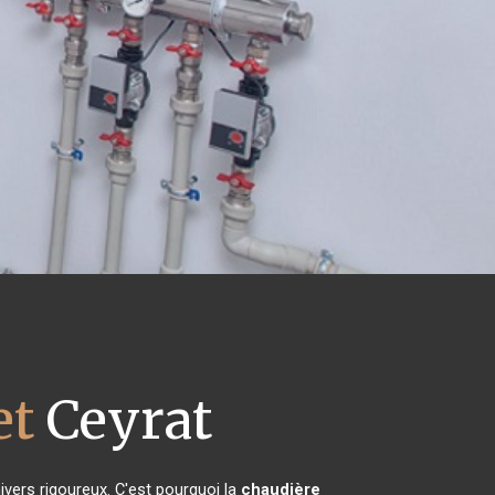
et
Ceyrat
ivers rigoureux. C'est pourquoi la
chaudière