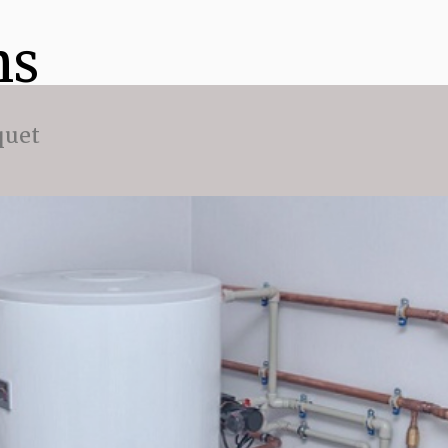
ns
quet