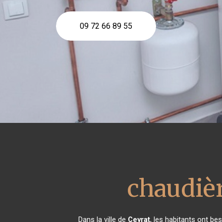
09 72 66 89 55
chaudièr
Dans la ville de
Ceyrat
, les habitants ont be