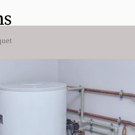
ns
quet