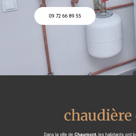
09 72 66 89 55
chaudière 
Dans la ville de
Chaumont
, les habitants ont 