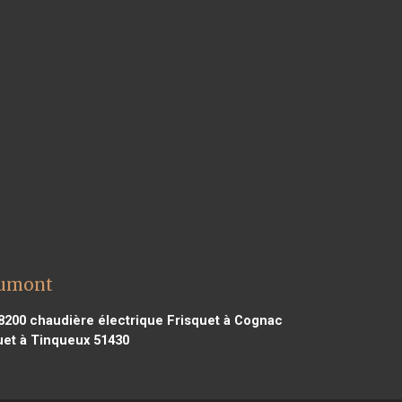
aumont
8200
chaudière électrique Frisquet à Cognac
uet à Tinqueux 51430