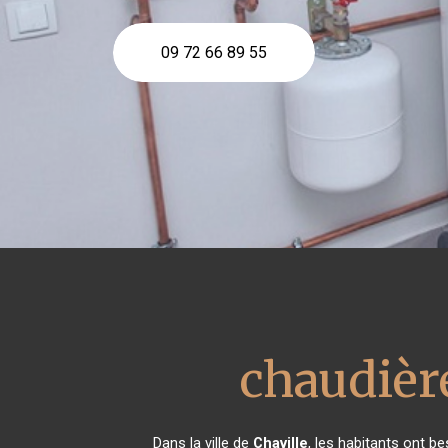
09 72 66 89 55
chaudière
Dans la ville de
Chaville
, les habitants ont b