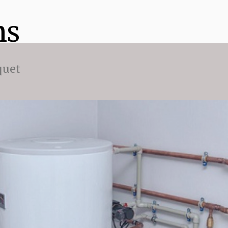
ns
quet