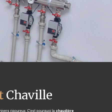
t
Chaville
hivers rigoureux. C'est pourquoi la
chaudière