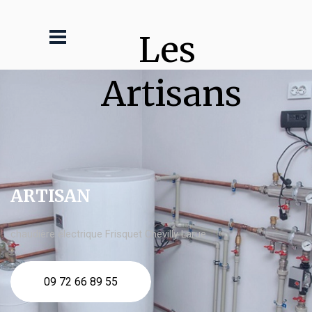
Les 
Artisans
ARTISAN
chaudière électrique Frisquet Chevilly Larue
09 72 66 89 55