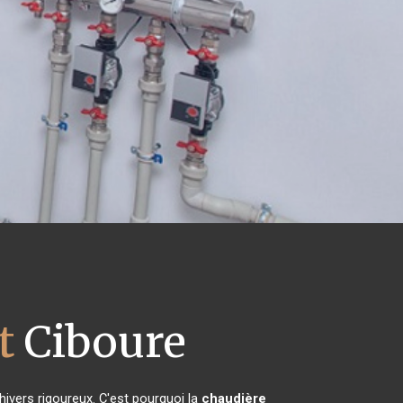
t
Ciboure
hivers rigoureux. C'est pourquoi la
chaudière