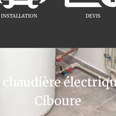
INSTALLATION
DEVIS
haudière électriqu
Ciboure