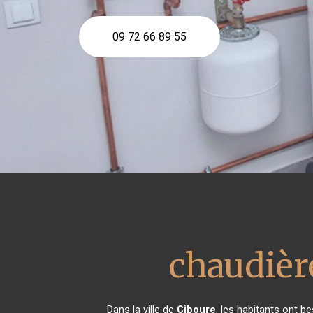
09 72 66 89 55
chaudièr
Dans la ville de
Ciboure
, les habitants ont b