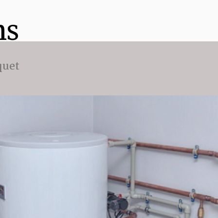
ns
quet