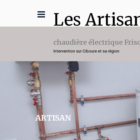
Les Artisa
chaudière électrique Fris
Intervention sur Ciboure et sa région
ARTISAN
chaudière électrique Frisquet Ciboure