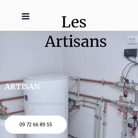
Les 
Artisans
ARTISAN
chaudière électrique Frisquet Deuil la Barre
09 72 66 89 55