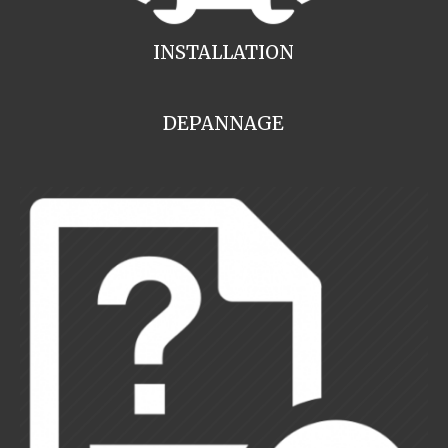
INSTALLATION
DEPANNAGE