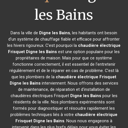
les Bains
Dans la ville de
Digne les Bains
, les habitants ont besoin
d'un système de chauffage fiable et efficace pour affronter
les hivers rigoureux. C'est pourquoi la
chaudière électrique
Frisquet
Digne les Bains
est une option populaire pour les
propriétaires de maison. Mais pour que ce système
fonctionne correctement, il est essentiel de l'entretenir
régulièrement et de le réparer en cas de problème. C'est là
que les plombiers de la
chaudière électrique Frisquet
Digne les Bains
interviennent. Nous offrons des services
de maintenance, de réparation et d'installation de
chaudières électriques Frisquet
Digne les Bains
pour les
résidents de la ville. Nos plombiers expérimentés sont
formés pour diagnostiquer et résoudre rapidement les
problèmes techniques liés à votre
chaudière électrique
Frisquet
Digne les Bains
. Nous nous engageons à
intervenir dans les plus brefs délais pour vous éviter les