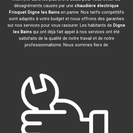
désagréments causés par une
chaudière électrique
Frisquet
Digne les Bains
en panne. Nos tarifs compétitifs
sont adaptés à votre budget et nous offrons des garanties
sur nos services pour vous rassurer. Les habitants de
Digne
les Bains
qui ont déjà fait appel à nos services ont été
satisfaits de la qualité de notre travail et de notre
professionnalisme. Nous sommes fiers de