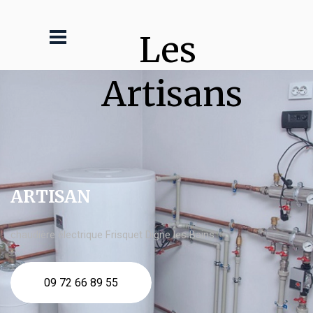
Les 
Artisans
ARTISAN
chaudière électrique Frisquet Digne les Bains
09 72 66 89 55