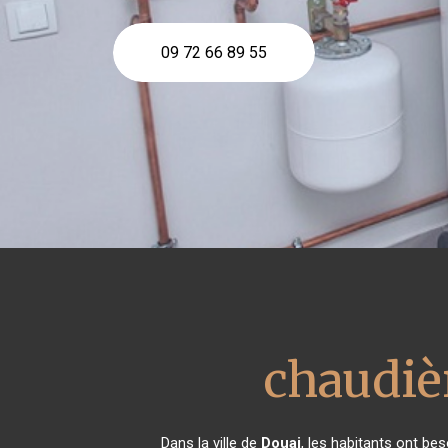
09 72 66 89 55
chaudièr
Dans la ville de
Douai
, les habitants ont be