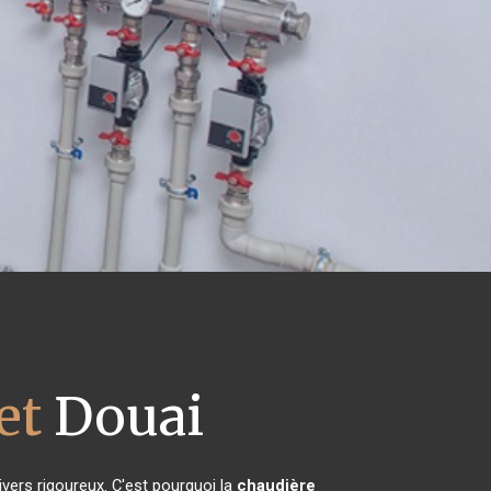
et
Douai
ivers rigoureux. C'est pourquoi la
chaudière