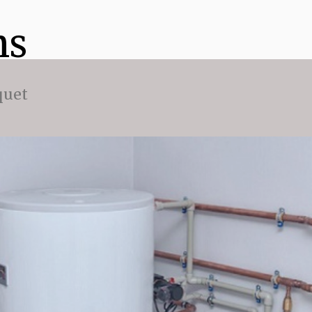
ns
quet