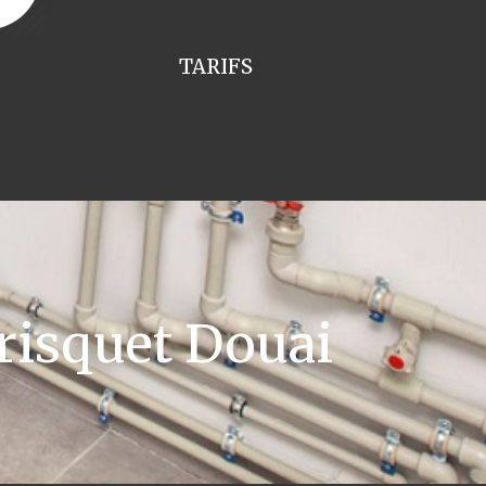
TARIFS
risquet Douai