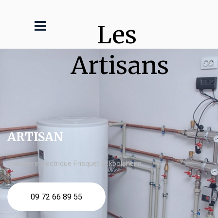
Les 
Artisans
ARTISAN
chaudière électrique Frisquet Eckbolsheim
09 72 66 89 55