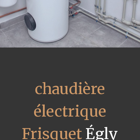
chaudière
électrique
Frisquet
Égly