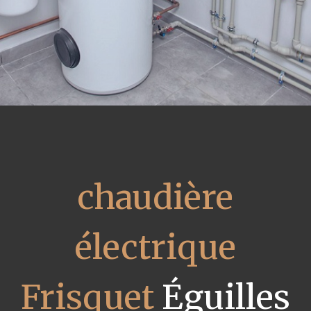
chaudière
électrique
Frisquet
Éguilles