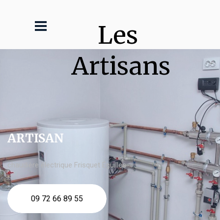
Les 
Artisans
ARTISAN
chaudière électrique Frisquet Éguilles
09 72 66 89 55