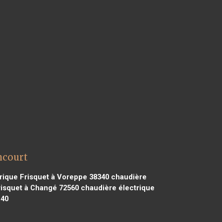
ncourt
rique Frisquet à Voreppe 38340
chaudière
risquet à Changé 72560
chaudière électrique
140