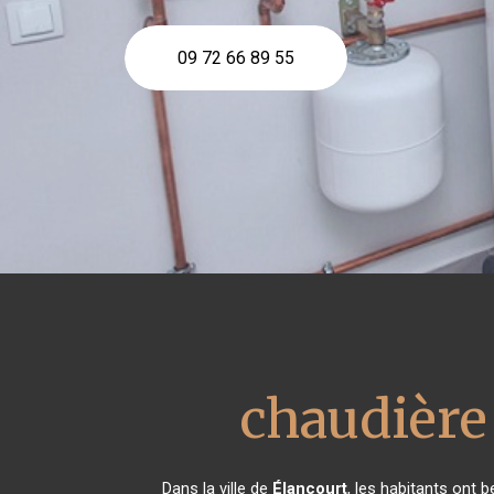
09 72 66 89 55
chaudière
Dans la ville de
Élancourt
, les habitants ont 