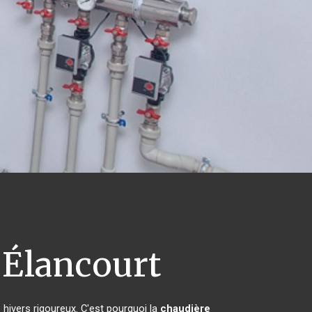
Élancourt
 hivers rigoureux. C'est pourquoi la
chaudière