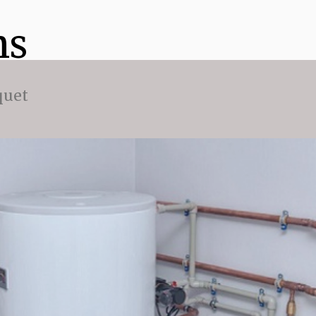
ns
quet